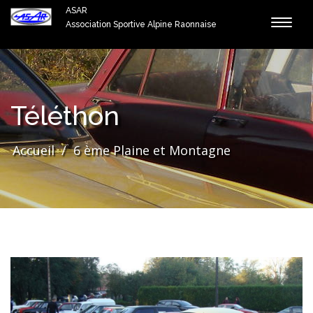
ASAR
Toggle
Association Sportive Alpine Raonnaise
naviga
Téléthon
Accueil
/
6 ème Plaine et Montagne